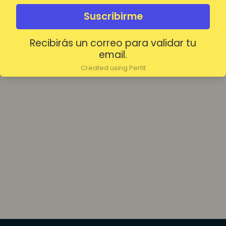
olvidada?
Mantenerme conectado
Suscribirme
Recibirás un correo para validar tu
Acceder
email.
Created using Perfit