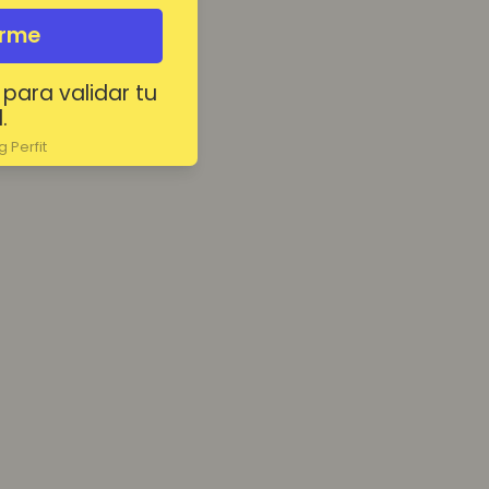
irme
 para validar tu
.
 Perfit