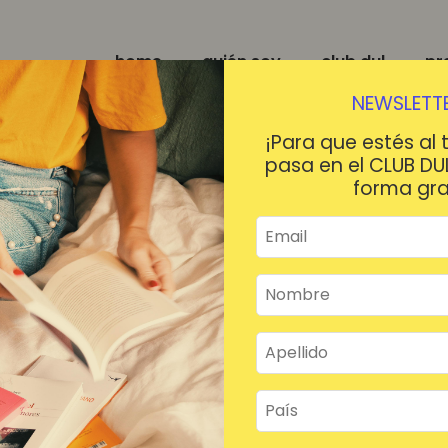
home
quién soy
club dul
pr
NEWSLETTE
¡Para que estés al 
pasa en el CLUB DU
forma gra
¡HOLA!