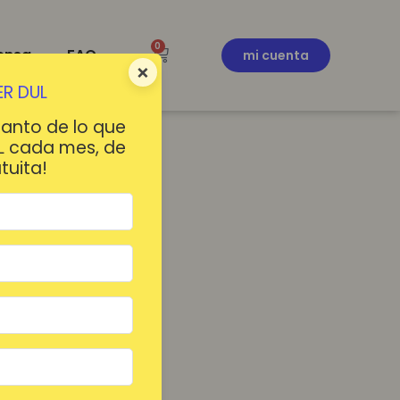
0
ensa
FAQ
mi cuenta
×
R DUL
tanto de lo que
L cada mes, de
tuita!