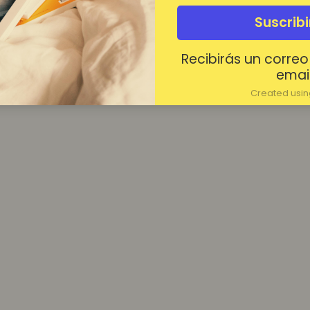
¿Contraseña olvidada?
Suscrib
Mantenerme conectado
Recibirás un correo
Acceder
email
Created using