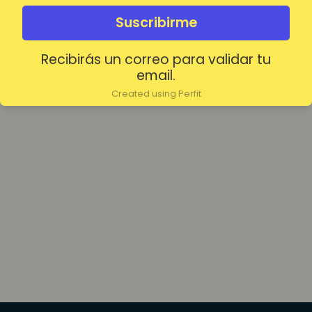
olvidada?
Mantenerme conectado
Suscribirme
Recibirás un correo para validar tu
Acceder
email.
Created using Perfit