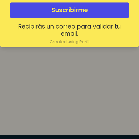
olvidada?
Mantenerme conectado
Suscribirme
Recibirás un correo para validar tu
Acceder
email.
Created using Perfit