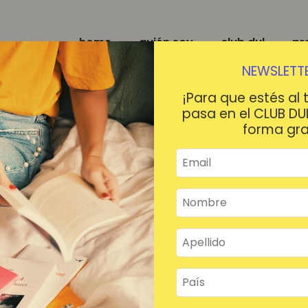
home
quién soy
club dul
pr
NEWSLETTE
¡Para que estés al 
pasa en el CLUB DU
forma gra
¡HOLA!