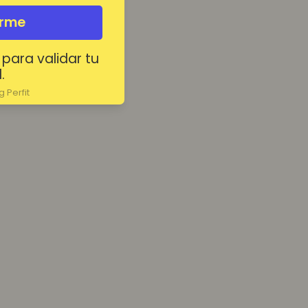
irme
 para validar tu
.
 Perfit