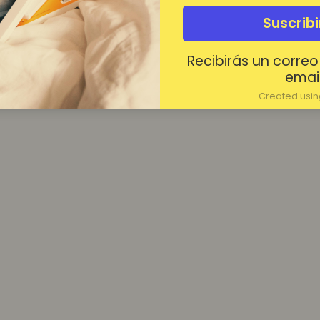
¿Contraseña olvidada?
Suscrib
Mantenerme conectado
Recibirás un correo
Acceder
email
Created using