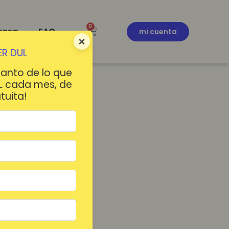
0
ensa
FAQ
mi cuenta
×
R DUL
tanto de lo que
L cada mes, de
tuita!