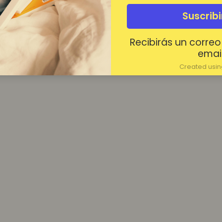
¿Contraseña olvidada?
Suscrib
Mantenerme conectado
Recibirás un correo
Acceder
email
Created using