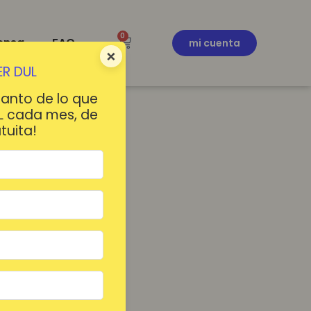
0
ensa
FAQ
mi cuenta
×
R DUL
tanto de lo que
L cada mes, de
tuita!