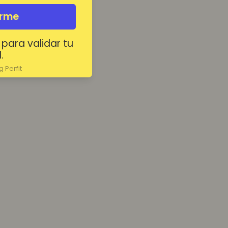
irme
 para validar tu
.
 Perfit