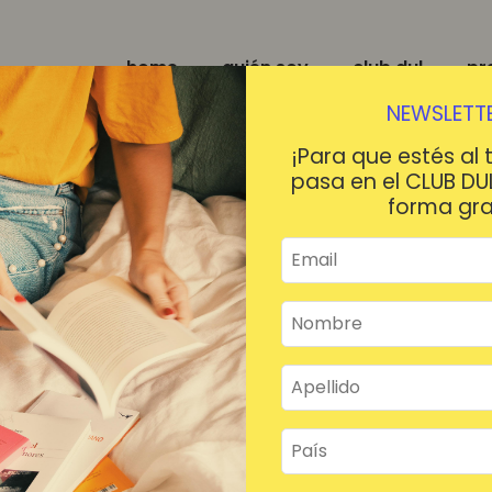
home
quién soy
club dul
pr
NEWSLETTE
¡Para que estés al 
pasa en el CLUB DU
forma gra
¡HOLA!