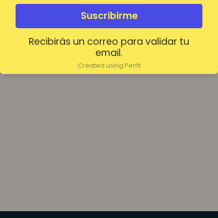
olvidada?
Mantenerme conectado
Suscribirme
Recibirás un correo para validar tu
Acceder
email.
Created using Perfit