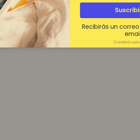
¿Contraseña olvidada?
Suscrib
Mantenerme conectado
Recibirás un correo
Acceder
email
Created using