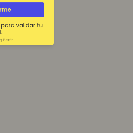
irme
 para validar tu
.
 Perfit