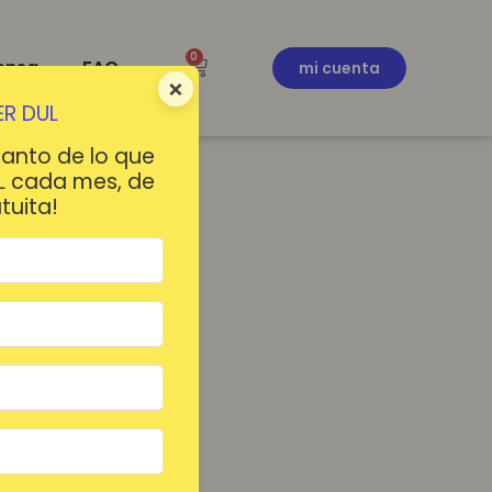
0
ensa
FAQ
mi cuenta
×
R DUL
tanto de lo que
L cada mes, de
tuita!