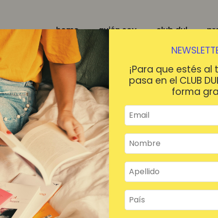
home
quién soy
club dul
pr
NEWSLETTE
¡Para que estés al 
pasa en el CLUB DU
forma gra
¡HOLA!