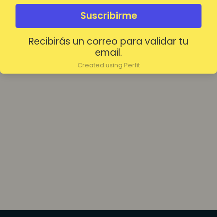
olvidada?
Mantenerme conectado
Suscribirme
Recibirás un correo para validar tu
Acceder
email.
Created using Perfit