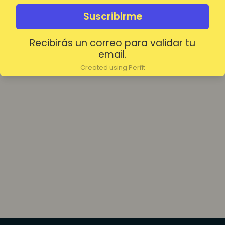
olvidada?
Mantenerme conectado
Suscribirme
Recibirás un correo para validar tu
Acceder
email.
Created using Perfit