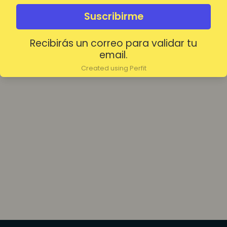
olvidada?
Mantenerme conectado
Suscribirme
Recibirás un correo para validar tu
Acceder
email.
Created using Perfit