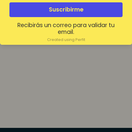
olvidada?
Mantenerme conectado
Suscribirme
Recibirás un correo para validar tu
Acceder
email.
Created using Perfit