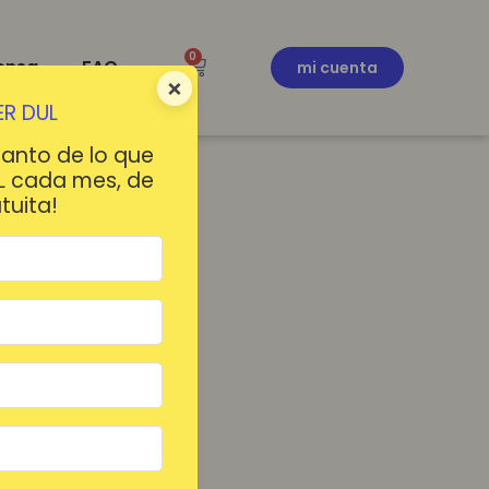
0
ensa
FAQ
mi cuenta
×
R DUL
tanto de lo que
L cada mes, de
tuita!