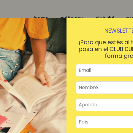
home
quién soy
club dul
pr
NEWSLETTE
¡Para que estés al 
pasa en el CLUB DU
forma gra
¡HOLA!