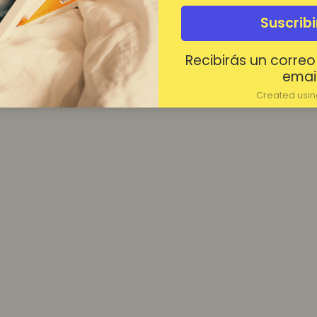
¿Contraseña olvidada?
Suscrib
Mantenerme conectado
Recibirás un correo
Acceder
email
Created using