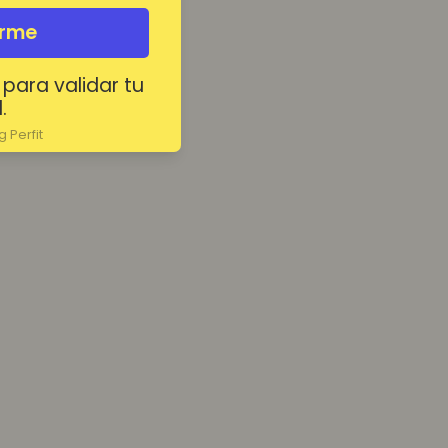
irme
 para validar tu
.
 Perfit