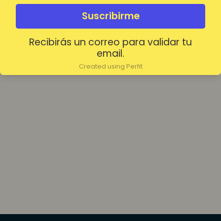
olvidada?
Mantenerme conectado
Suscribirme
Recibirás un correo para validar tu
Acceder
email.
Created using Perfit