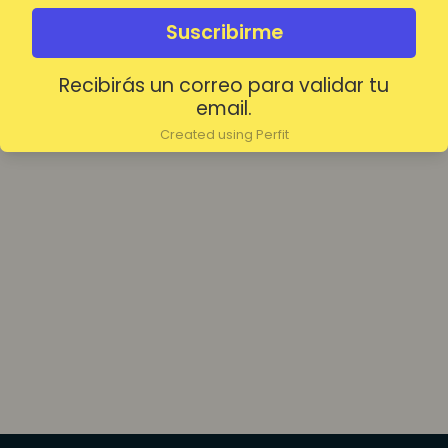
olvidada?
Mantenerme conectado
Suscribirme
Recibirás un correo para validar tu
Acceder
email.
Created using Perfit