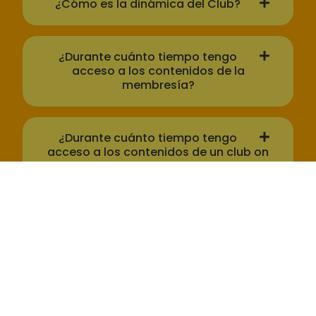
¿Cómo es la dinámica del Club?
¿Durante cuánto tiempo tengo
acceso a los contenidos de la
membresía?
¿Durante cuánto tiempo tengo
acceso a los contenidos de un club on
demand o club del mes?
¿Puedo regalar el CLUB DUL?
¿Con quién me comunico si tengo
alguna duda o consulta sobre el CLUB DUL
?