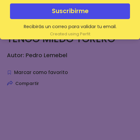
0(0 Ratings)
Suscribirme
ON DEMAND
Recibirás un correo para validar tu email.
Created using Perfit
TENGO MIEDO TORERO
Autor: Pedro Lemebel
Marcar como favorito
Compartir