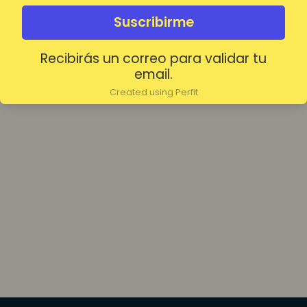
olvidada?
Mantenerme conectado
Suscribirme
Recibirás un correo para validar tu
Acceder
email.
Created using Perfit