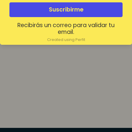
olvidada?
Mantenerme conectado
Suscribirme
Recibirás un correo para validar tu
Acceder
email.
Created using Perfit