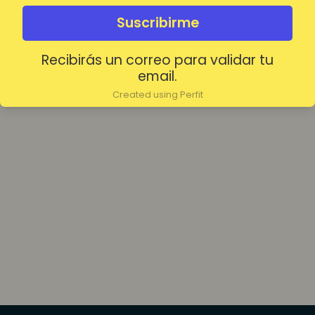
olvidada?
Mantenerme conectado
Suscribirme
Recibirás un correo para validar tu
Acceder
email.
Created using Perfit