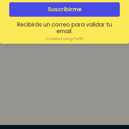
olvidada?
Mantenerme conectado
Suscribirme
Recibirás un correo para validar tu
Acceder
email.
Created using Perfit