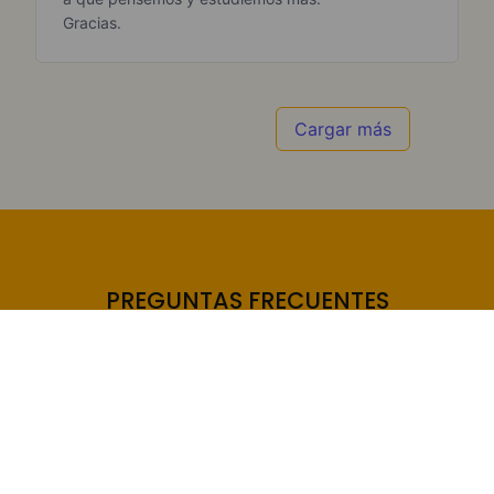
Gracias.
Cargar más
PREGUNTAS FRECUENTES
¿Necesito algún tipo de experiencia
previa para participar?
No vivo en Argentina, ¿puedo
participar del CLUB DUL?