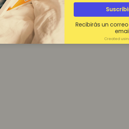
¿Contraseña olvidada?
Suscrib
Mantenerme conectado
Recibirás un correo
Acceder
email
Created using