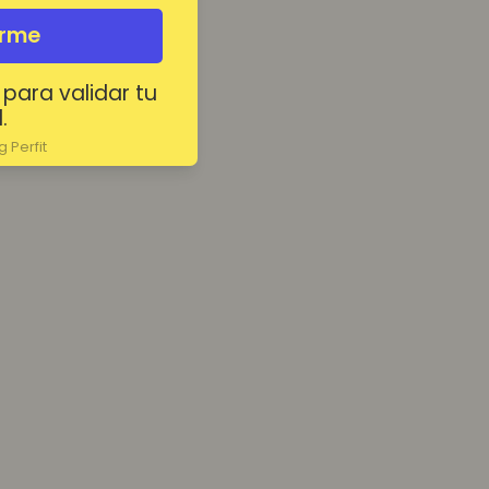
irme
 para validar tu
.
 Perfit