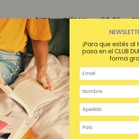
home
quién soy
club dul
pr
NEWSLETTE
¡Para que estés al 
pasa en el CLUB DU
forma gra
¡HOLA!