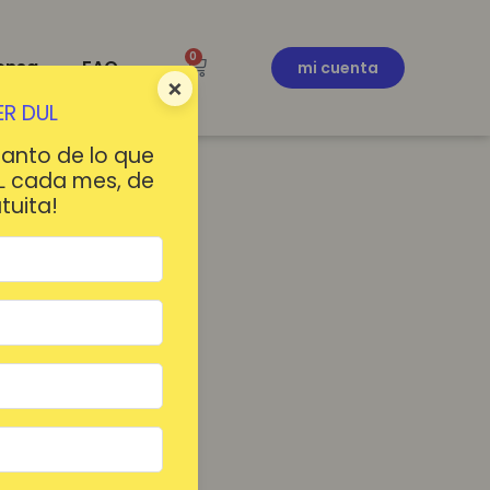
0
ensa
FAQ
mi cuenta
×
R DUL
tanto de lo que
L cada mes, de
tuita!