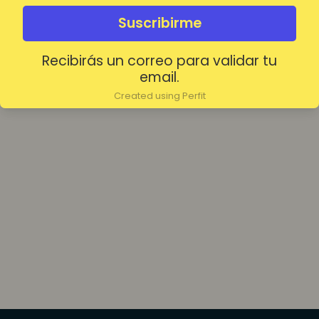
olvidada?
Mantenerme conectado
Suscribirme
Recibirás un correo para validar tu
Acceder
email.
Created using Perfit