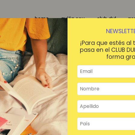
home
quién soy
club dul
pr
NEWSLETTE
¡Para que estés al 
pasa en el CLUB DU
forma gra
¡HOLA!