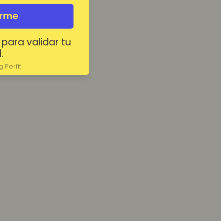
irme
 para validar tu
.
 Perfit