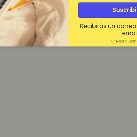
¿Contraseña olvidada?
Suscrib
Mantenerme conectado
Recibirás un correo
Acceder
email
Created using