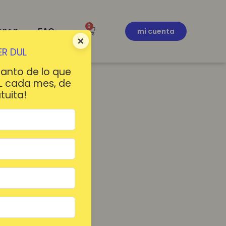
0
ensa
FAQ
mi cuenta
×
R DUL
tanto de lo que
L cada mes, de
tuita!