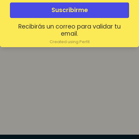
olvidada?
Mantenerme conectado
Suscribirme
Recibirás un correo para validar tu
Acceder
email.
Created using Perfit