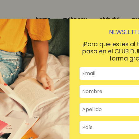
home
quién soy
club dul
pr
NEWSLETTE
¡Para que estés al 
pasa en el CLUB DU
forma gra
¡HOLA!