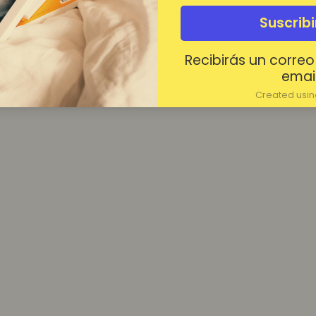
¿Contraseña olvidada?
Suscrib
Mantenerme conectado
Recibirás un correo
Acceder
email
Created using