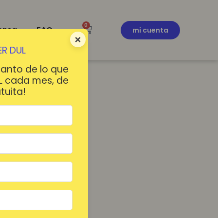
0
ensa
FAQ
mi cuenta
×
R DUL
tanto de lo que
L cada mes, de
tuita!