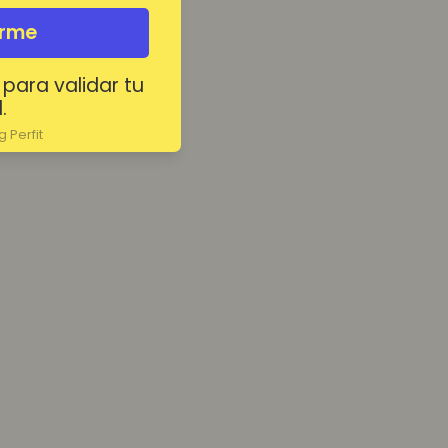
irme
 para validar tu
.
 Perfit