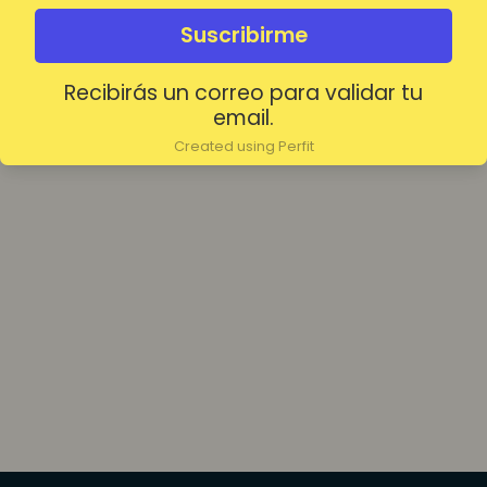
olvidada?
Mantenerme conectado
Suscribirme
Recibirás un correo para validar tu
Acceder
email.
Created using Perfit