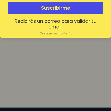
olvidada?
Mantenerme conectado
Suscribirme
Recibirás un correo para validar tu
Acceder
email.
Created using Perfit