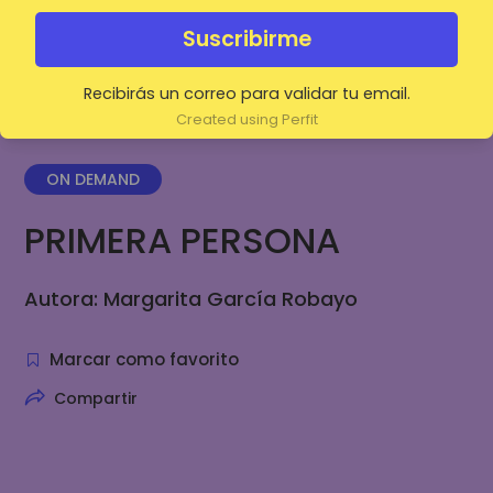
Suscribirme
Recibirás un correo para validar tu email.
Created using Perfit
5.00(2 Ratings)
ON DEMAND
PRIMERA PERSONA
Autora: Margarita García Robayo
Marcar como favorito
Compartir