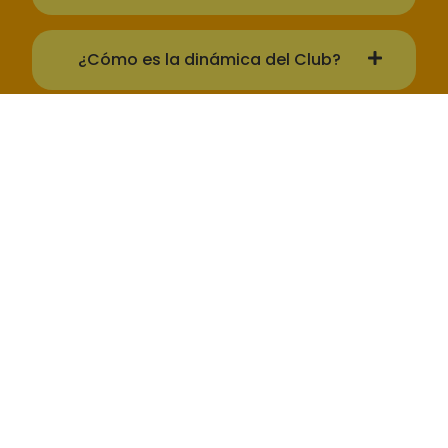
¿Cómo es la dinámica del Club?
¿Durante cuánto tiempo tengo
acceso a los contenidos de la
membresía?
¿Durante cuánto tiempo tengo
acceso a los contenidos de un club on
demand o club del mes?
¿Puedo regalar el CLUB DUL?
¿Con quién me comunico si tengo