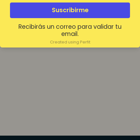
olvidada?
Mantenerme conectado
Suscribirme
Recibirás un correo para validar tu
Acceder
email.
Created using Perfit