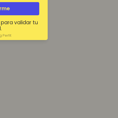
irme
 para validar tu
.
 Perfit