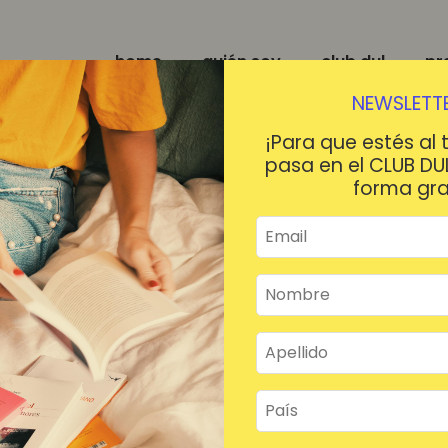
home
quién soy
club dul
pr
NEWSLETTE
¡Para que estés al 
pasa en el CLUB DU
forma gra
¡HOLA!