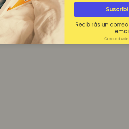
¿Contraseña olvidada?
Suscrib
Mantenerme conectado
Recibirás un correo
Acceder
email
Created using