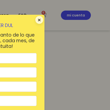
0
ensa
FAQ
mi cuenta
×
R DUL
tanto de lo que
L cada mes, de
tuita!