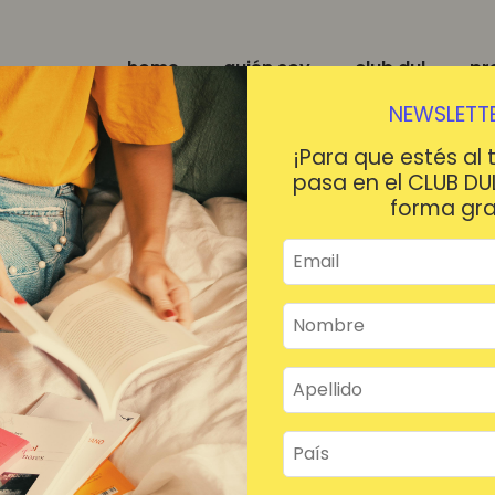
home
quién soy
club dul
pr
NEWSLETTE
¡Para que estés al 
pasa en el CLUB DU
forma gra
¡HOLA!