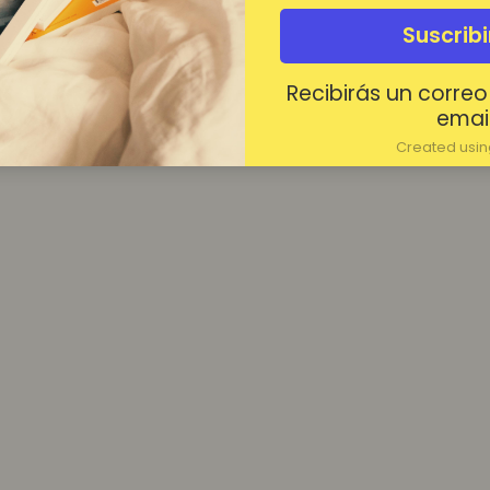
¿Contraseña olvidada?
Suscrib
Mantenerme conectado
Recibirás un correo
Acceder
email
Created using