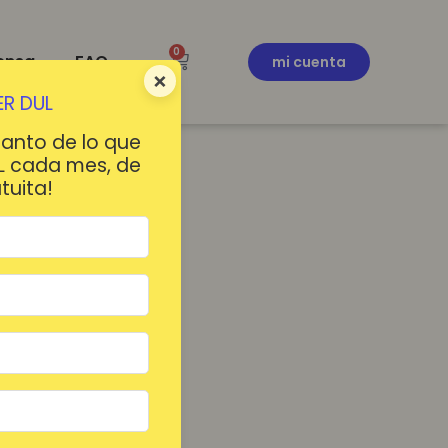
0
ensa
FAQ
mi cuenta
×
R DUL
tanto de lo que
L cada mes, de
tuita!