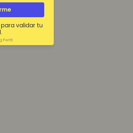
irme
 para validar tu
.
 Perfit