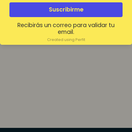
olvidada?
Mantenerme conectado
Suscribirme
Recibirás un correo para validar tu
Acceder
email.
Created using Perfit