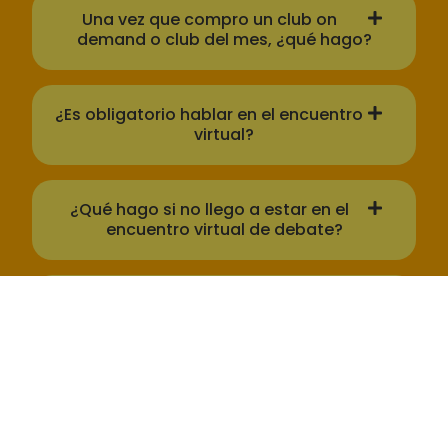
Una vez que compro un club on
demand o club del mes, ¿qué hago?
¿Es obligatorio hablar en el encuentro
virtual?
¿Qué hago si no llego a estar en el
encuentro virtual de debate?
¿Cuándo puedo tener acceso a los
módulos?
¿Cómo es la dinámica del Club?