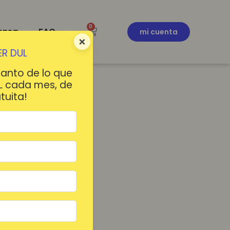
0
ensa
FAQ
mi cuenta
×
R DUL
tanto de lo que
L cada mes, de
tuita!