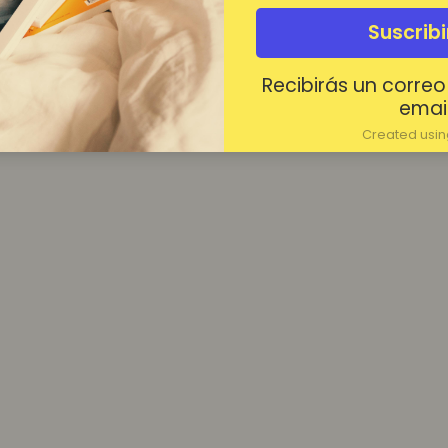
¿Contraseña olvidada?
Suscrib
Mantenerme conectado
Recibirás un correo
Acceder
email
Created using