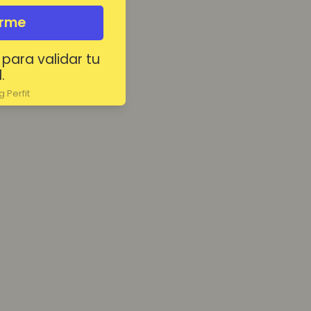
irme
 para validar tu
.
 Perfit