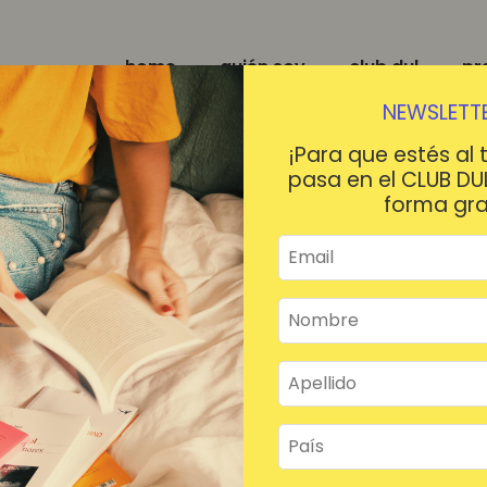
home
quién soy
club dul
pr
NEWSLETTE
¡Para que estés al 
pasa en el CLUB DU
forma gra
¡HOLA!