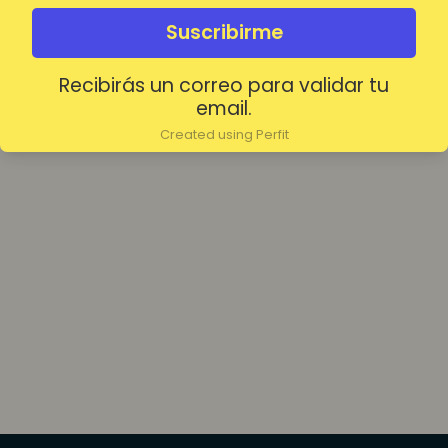
olvidada?
Mantenerme conectado
Suscribirme
Recibirás un correo para validar tu
Acceder
email.
Created using Perfit