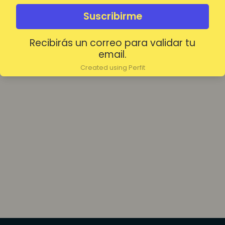
olvidada?
Mantenerme conectado
Suscribirme
Recibirás un correo para validar tu
Acceder
email.
Created using Perfit