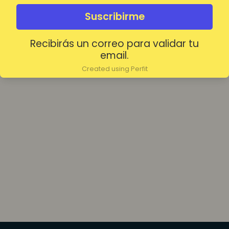
olvidada?
Mantenerme conectado
Suscribirme
Recibirás un correo para validar tu
Acceder
email.
Created using Perfit