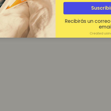
¿Contraseña olvidada?
Suscrib
Mantenerme conectado
Recibirás un correo
Acceder
email
Created using