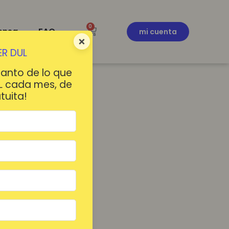
0
ensa
FAQ
mi cuenta
×
R DUL
tanto de lo que
L cada mes, de
tuita!