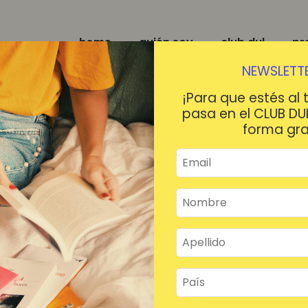
home
quién soy
club dul
pr
NEWSLETTE
¡Para que estés al 
pasa en el CLUB DU
forma gra
¡HOLA!