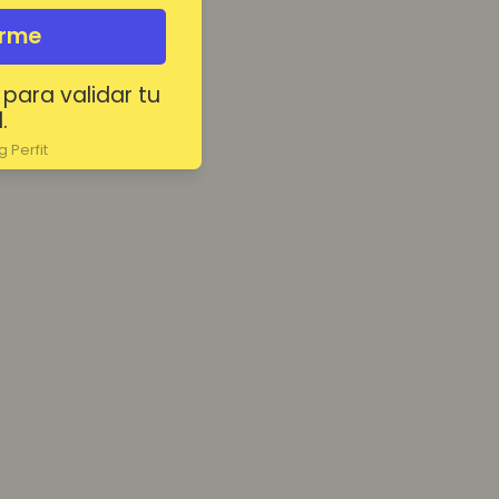
irme
 para validar tu
.
 Perfit