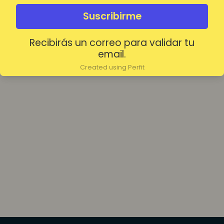
olvidada?
Mantenerme conectado
Suscribirme
Recibirás un correo para validar tu
Acceder
email.
Created using Perfit