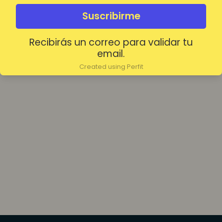
olvidada?
Mantenerme conectado
Suscribirme
Recibirás un correo para validar tu
Acceder
email.
Created using Perfit