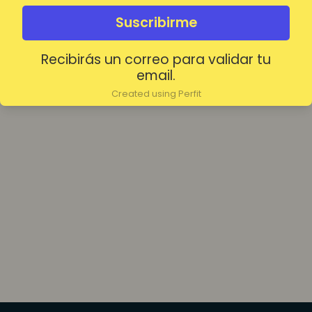
olvidada?
Mantenerme conectado
Suscribirme
Recibirás un correo para validar tu
Acceder
email.
Created using Perfit