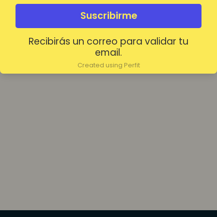
olvidada?
Mantenerme conectado
Suscribirme
Recibirás un correo para validar tu
Acceder
email.
Created using Perfit