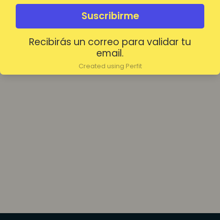
olvidada?
Mantenerme conectado
Suscribirme
Recibirás un correo para validar tu
Acceder
email.
Created using Perfit