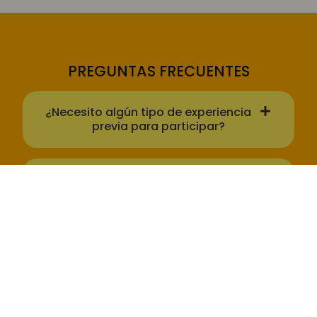
PREGUNTAS FRECUENTES
¿Necesito algún tipo de experiencia
previa para participar?
No vivo en Argentina, ¿puedo
participar del CLUB DUL?
¿Qué incluye mi membresía?
¿Cómo consigo el libro en formato
papel?