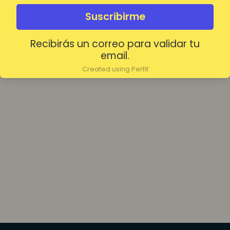
olvidada?
Mantenerme conectado
Suscribirme
Recibirás un correo para validar tu
Acceder
email.
Created using Perfit