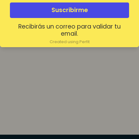
olvidada?
Mantenerme conectado
Suscribirme
Recibirás un correo para validar tu
Acceder
email.
Created using Perfit