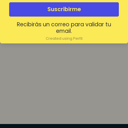
olvidada?
Mantenerme conectado
Suscribirme
Recibirás un correo para validar tu
Acceder
email.
Created using Perfit