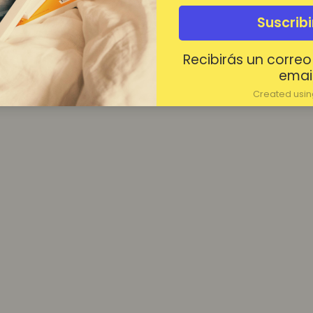
¿Contraseña olvidada?
Suscrib
Mantenerme conectado
Recibirás un correo
Acceder
email
Created using