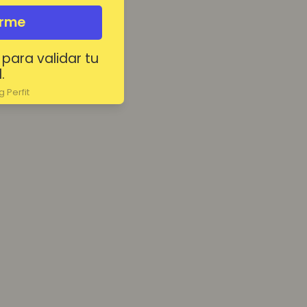
irme
 para validar tu
.
 Perfit