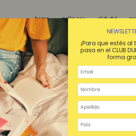
home
quién soy
club dul
pr
NEWSLETTE
¡Para que estés al 
pasa en el CLUB DU
forma gra
¡HOLA!