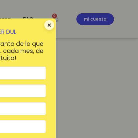
0
ensa
FAQ
mi cuenta
×
R DUL
tanto de lo que
L cada mes, de
tuita!