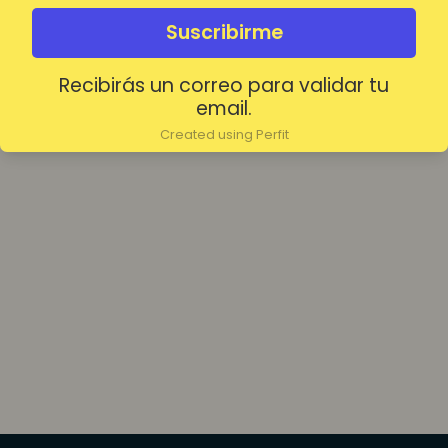
olvidada?
Mantenerme conectado
Suscribirme
Recibirás un correo para validar tu
Acceder
email.
Created using Perfit